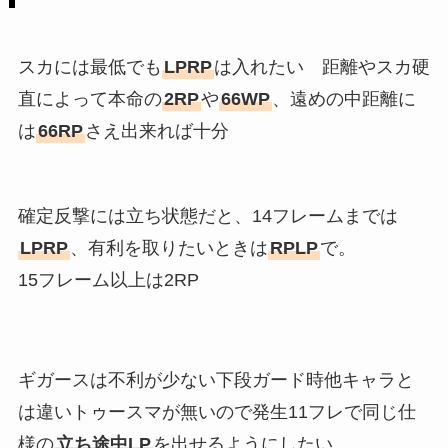
スカには最低でも
LPRP
は入れたい 距離やスカ硬
直によって本命の
2RP
や
66WP
、遠めの中距離に
は
66RP
さえ出来れば十分
確定反撃には立ち状態だと、14フレームまでは
LPRP
、有利を取りたいときは
RPLP
で。
15フレーム以上は2RP
ギガースは不利が少ない下段ガード時他キャラと
は違いトゥースマが無いので発生11フレで同じ仕
様の
立ち途中LP
を出せるようにしたい。