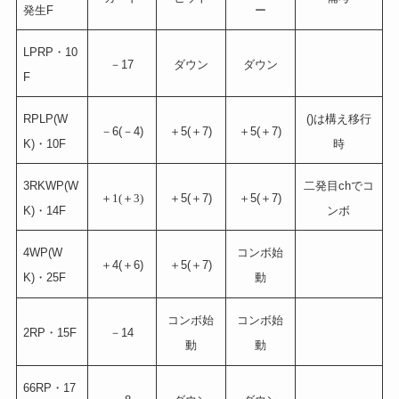
発生F
ー
LPRP・10
－17
ダウン
ダウン
F
RPLP(W
()は構え移行
－6(－4)
＋5(＋7)
＋5(＋7)
K)・10F
時
3RKWP(W
二発目chでコ
＋
1(
＋
3)
＋5(＋7)
＋5(＋7)
K)・14F
ンボ
4WP(W
コンボ始
＋4(＋6)
＋5(＋7)
K)・25F
動
コンボ始
コンボ始
2RP・15F
－14
動
動
66RP・17