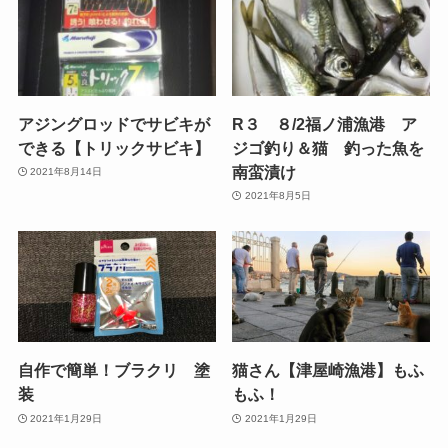
アジングロッドでサビキが
R３ ８/2福ノ浦漁港 ア
できる【トリックサビキ】
ジゴ釣り＆猫 釣った魚を
南蛮漬け
2021年8月14日
2021年8月5日
自作で簡単！ブラクリ 塗
猫さん【津屋崎漁港】もふ
装
もふ！
2021年1月29日
2021年1月29日