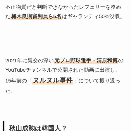
不正物質だと判断できなかったレフェリーを務め
た
梅木良則審判員ら5名
はギャランティ50%没収。
2021年に親交の深い
元プロ野球選手・清原和博
の
YouTubeチャンネルで公開された動画に出演し、
ヌルヌル事件
15年前の「
」について振り返っ
た。
秋山成勲は韓国人？