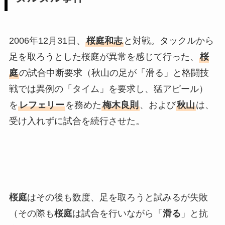
2006年12月31日、
桜庭和志
と対戦。タックルから
足を取ろうとした桜庭が異常を感じて行った、
桜
庭
の試合中断要求（秋山の足が「滑る」と格闘技
戦では異例の「タイム」を要求し、猛アピール）
を
レフェリー
を務めた
梅木良則
、および
秋山
は、
受け入れずに試合を続行させた。
桜庭
はその後も数度、足を取ろうと試みるが失敗
（その際も
桜庭
は試合を行いながら「
滑る
」と抗