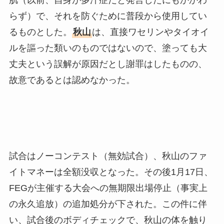
肌（以前、自身が多汗症だと発言したにもかかわ
らず）で、それを防ぐために普段から使用してい
るものとした。
秋山
は、直接ワセリンやタイオイ
ルを謳った類いのものではないので、塗っても大
丈夫という誤解が原因だとし謝罪はしたものの、
故意であるとは認めなかった。
試合はノーコンテスト（無効試合）、秋山のファ
イトマネーは全額没収となった。その後1月17日、
FEGが主催する大会への無期限出場停止（事実上
の永久追放）の追加処分が下された。この件に伴
い、試合後のボディチェックで、秋山の体を触り