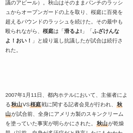
議のアピール）。秋山はそのままパンチのラッシ
ュからオープンガードの上を取り、桜庭に百発を
超えるパウンドのラッシュを続けた。その最中も
殴られながら、
桜庭
は「
滑るよ!
」「
ふざけんな
よ！おい！
」と繰り返し抗議したが試合は続行さ
れた。
2007年1月11日、都内ホテルにおいて、主催者によ
る
秋山
VS
桜庭
戦に関する記者会見が行われ、
秋
山
が試合前、全身にアメリカ製のスキンクリーム
を塗っていた事実が明らかにされた。
秋山
が乾燥