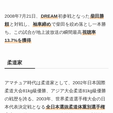
2008年7月21日、
DREAM
初参戦となった
柴田勝
頼
と対戦し、
袖車締め
で柴田を絞め落とし一本勝
ち。この試合が地上波放送の瞬間最高
視聴率
13.7%を獲得
柔道家
アマチュア時代は柔道家として、2002年日本国際
柔道大会81kg級優勝、アジア大会柔道81kg級優勝
の戦歴を誇る。2003年、世界柔道選手権大会の日
本代表決定戦となる
全日本選抜柔道体重別選手権