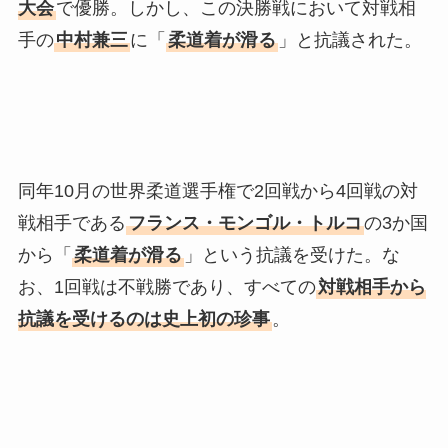
大会
で優勝。しかし、この決勝戦において対戦相
手の
中村兼三
に「
柔道着が滑る
」と抗議された。
同年10月の世界柔道選手権で2回戦から4回戦の対
戦相手である
フランス・モンゴル・トルコ
の3か国
から「
柔道着が滑る
」という抗議を受けた。な
お、1回戦は不戦勝であり、すべての
対戦相手から
抗議を受けるのは史上初の珍事
。